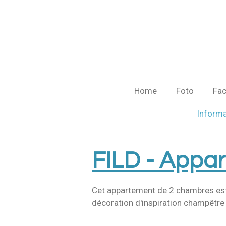
Ga
direct
naar
de
hoofdinhoud
Home
Foto
Fac
Informa
FILD -
Appar
Cet appartement de 2 chambres est s
décoration d'inspiration champêtre